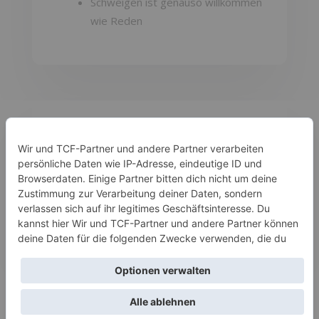
Schweigen ist genauso willkommen
wie Reden

Träger
K@RL, ein Programm der IBOP gUG
Ein Bildungs- und Kulturangebot, das junge
Menschen stärkt, ihre eigene Stimme zu
finden – im echten Leben.
© IBOP gUG